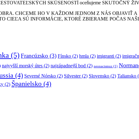
sto CESTOVATEĽSKÝCH SKÚSENOSTÍ oceňujeme SKUTOČNÝ ŽI
BRA. CHCEME HO V KAŽDOM JEDNOM Z NÁS OBJAVIŤ A 
O CIEĽA SÚ INFORMÁCIE, KTORÉ ZBIERAME POČAS NAŠIC
nka
(5)
Francúzsko
(3)
Fínsko
(2)
hmla
(2)
imigranti
(2)
imigračn
Norman
)
najvyšší morský útes
(2)
najzápadnejší bod
(2)
neonacismuz
(1)
ussia
(4)
Severné Nórsko
(2)
Silvester
(2)
Slovensko
(2)
Taliansko
(
Španielsko
(4)
ky
(2)