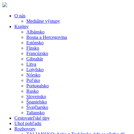
O nás
Mediálne výstupy
Krajiny
Albánsko
Bosna a Hercegovina
Estónsko
Fínsko
Francúzsko
Gibraltár
Litva
Lotyšsko
Nórsko
Poľsko
Portugalsko
Rusko
Slovensko
Španielsko
Švajčiarsko
Taliansko
Cestovateľské tipy
Uhol pohľadu
Rozhovory