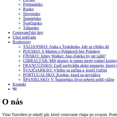
Portugalsko
Rusko
Slovensko
Španielsko
Švajčiarsko
Taliansko
Cestovateľské tipy
Uhol pohľadu
Rozhovory
TALIANSKO: Anka z Toskánska, kde sa všetko dá
POĽSKO: S Martou o Poliakoch bez Poliakov
FÍNSKO: Johny Walker: Ako ďaleko by ste zašli?
GIBRALTÁR: Môj domov je mimo mojej rodnej krajin
FRANCÚZSKO: Ľudí zachvátila akási paranoja, ktorej
ŠVAJČIARKSO: Všetko sa začína a končí ľuďmi
PORTUGALSKO: Krajina, ktorá sa nevzdáva
ŠPANIELSKO: V Španielsku život neberú príliš vážne
Kontakt
O nás
Vista Travellers je mladý pár, ktorý cestovanie chápe po svojom.