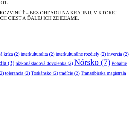
VOT.
ROZVINÚŤ – BEZ OHĽADU NA KRAJINU, V KTOREJ
H CIEST A ĎALEJ ICH ZDIEĽAME.
á kríza
(2)
interkulturalita
(2)
interkulturálne rozdiely
(2)
inverzia
(2)
Nórsko
(7)
dia
(3)
nízkonákladová dovolenka
(2)
Pobaltie
2)
tolerancia
(2)
Toskánsko
(2)
tradície
(2)
Transsibirska magistrala