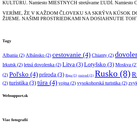
KULTÚRU. Namiesto MIESTNYCH stretávame ĽUDÍ. Namie
VERÍME, ŽE V KAŽDOM ČLOVEKU SA SKRÝVA KÚSOK DO
ŽIJEME. NAŠIMI PROSTRIEDKAMI NA DOSIAHNUTIE TOHT
Tagy
dovole
cestovanie
(4)
Albania
(2)
Albánsko
(2)
Chianty
(2)
Litva
(3)
Lotyšsko
(3)
Irkutsk
(2)
letná dovolenka
(2)
Moskva
(2
Rusko
(8)
Poľsko
(4)
R
príroda
(3)
(2)
Riga
(1)
rozvod
(1)
túra
(4)
turistika
(3)
(2)
vojna
(2)
vysokohorská turistika
(2)
zvy
Websupport.sk
Viac fotografií