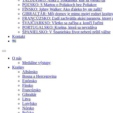
TALIANSKO: Anka z Toskánska, kde sa všetko dá
POĽSKO: S Martou o Poliakoch bez Poliakov
FÍNSKO: Johny Walker: Ako ďaleko by ste zašli?
GIBRALTÁR: Môj domov je mimo mojej rodnej krajin
FRANCÚZSKO: Ľudí zachvátila akási paranoja, ktorej
ŠVAJČIARKSO: Všetko sa začína a končí ľuďmi
PORTUGALSKO: Krajina, ktorá sa nevzdáva
ŠPANIELSKO: V Španielsku život neberú príliš vážne
Kontakt
O nás
Mediálne výstupy
Krajiny
Albánsko
Bosna a Hercegovina
Estónsko
Fínsko
Francúzsko
Gibraltár
Litva
Lotyšsko
Nórsko
Poľsko