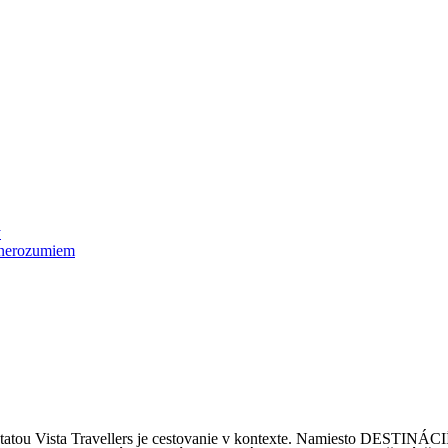
y
 nerozumiem
 Podstatou Vista Travellers je cestovanie v kontexte. Namiesto DES