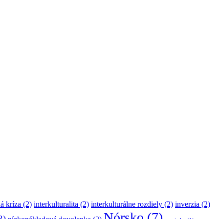
á kríza
(2)
interkulturalita
(2)
interkulturálne rozdiely
(2)
inverzia
(2)
Nórsko
(7)
3)