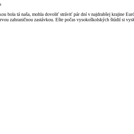
s
u bola tá naša, mohla dovoliť stráviť pár dní v najdrahšej krajine Euró
 prvou zahraničnou zastávkou. Ešte počas vysokoškolských štúdií si vys