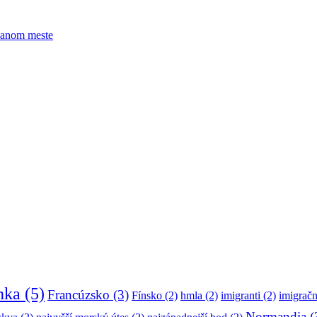
ehanom meste
nka
(5)
Francúzsko
(3)
Fínsko
(2)
hmla
(2)
imigranti
(2)
imigračn
Normandia
(