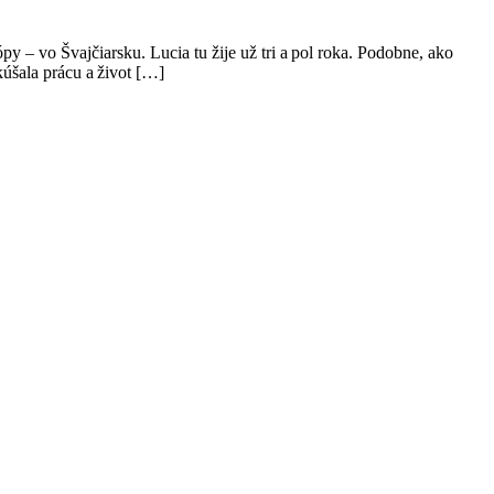
py – vo Švajčiarsku. Lucia tu žije už tri a pol roka. Podobne, ako
kúšala prácu a život […]