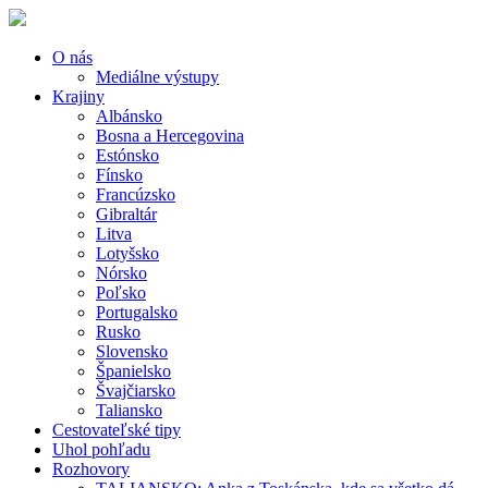
O nás
Mediálne výstupy
Krajiny
Albánsko
Bosna a Hercegovina
Estónsko
Fínsko
Francúzsko
Gibraltár
Litva
Lotyšsko
Nórsko
Poľsko
Portugalsko
Rusko
Slovensko
Španielsko
Švajčiarsko
Taliansko
Cestovateľské tipy
Uhol pohľadu
Rozhovory