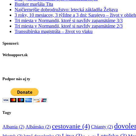
Bunker maršála Tita
Najčiernejšie dobrodružstvo: letecká základňa Željava
3 roky, 10 mesiacov, 3 týždne a 3 dni: Sarajevo – život v obli
Tri miesta v Normandii, ktoré si navždy zapamätáme 3/3
Tri miesta v Normandii, ktoré si navždy zapamätáme 2/3
Transsibírska magistrála – život vo vlaku
Sponzori:
Websupport.sk
Podpor nás aj ty
Tagy
dovole
cestovanie
(4)
Albania
(2)
Albánsko
(2)
Chianty
(2)
Litva
(3)
Lotyšsko
(3)