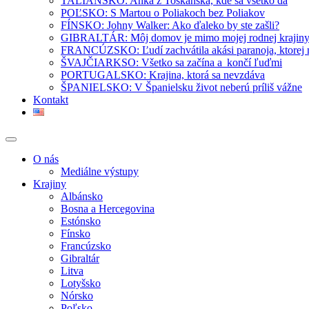
TALIANSKO: Anka z Toskánska, kde sa všetko dá
POĽSKO: S Martou o Poliakoch bez Poliakov
FÍNSKO: Johny Walker: Ako ďaleko by ste zašli?
GIBRALTÁR: Môj domov je mimo mojej rodnej krajin
FRANCÚZSKO: Ľudí zachvátila akási paranoja, ktorej
ŠVAJČIARKSO: Všetko sa začína a končí ľuďmi
PORTUGALSKO: Krajina, ktorá sa nevzdáva
ŠPANIELSKO: V Španielsku život neberú príliš vážne
Kontakt
O nás
Mediálne výstupy
Krajiny
Albánsko
Bosna a Hercegovina
Estónsko
Fínsko
Francúzsko
Gibraltár
Litva
Lotyšsko
Nórsko
Poľsko