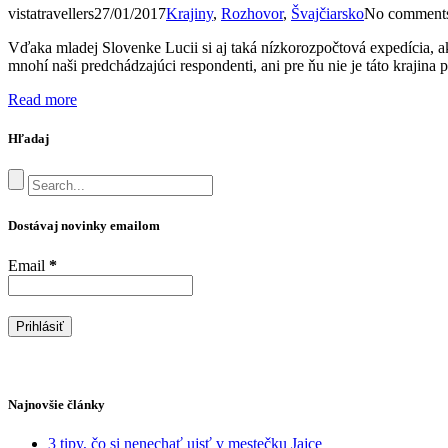
vistatravellers
27/01/2017
Krajiny
,
Rozhovor
,
Švajčiarsko
No comment
Vďaka mladej Slovenke Lucii si aj taká nízkorozpočtová expedícia, ako
mnohí naši predchádzajúci respondenti, ani pre ňu nie je táto krajina
Read more
Hľadaj
Dostávaj novinky emailom
Email
*
Najnovšie články
3 tipy, čo si nenechať ujsť v mestečku Jajce