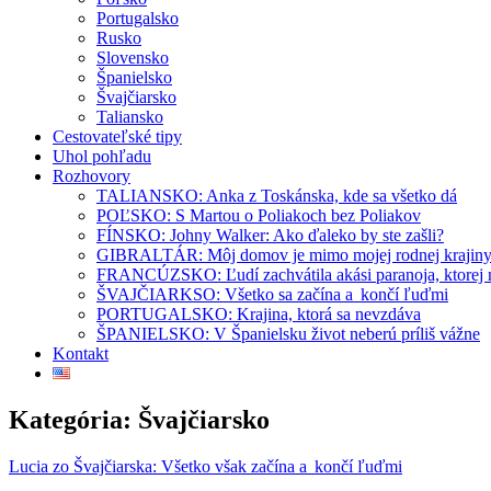
Portugalsko
Rusko
Slovensko
Španielsko
Švajčiarsko
Taliansko
Cestovateľské tipy
Uhol pohľadu
Rozhovory
TALIANSKO: Anka z Toskánska, kde sa všetko dá
POĽSKO: S Martou o Poliakoch bez Poliakov
FÍNSKO: Johny Walker: Ako ďaleko by ste zašli?
GIBRALTÁR: Môj domov je mimo mojej rodnej krajin
FRANCÚZSKO: Ľudí zachvátila akási paranoja, ktorej
ŠVAJČIARKSO: Všetko sa začína a končí ľuďmi
PORTUGALSKO: Krajina, ktorá sa nevzdáva
ŠPANIELSKO: V Španielsku život neberú príliš vážne
Kontakt
Kategória:
Švajčiarsko
Lucia zo Švajčiarska: Všetko však začína a končí ľuďmi