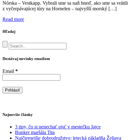
Nórska – Vestkapp. Vybrali sme sa naň hneď, ako sme sa vrátili
z vyčerpávajúcej túry na Hornelen – najvyšší morský […]
Read more
Hľadaj
Dostávaj novinky emailom
Email
*
Najnovšie články
3 tipy, čo si nenechať ujsť v mestečku Jajce
Bunker maršála Tita
Najčiernejšie dobrodružstvo: letecká základňa Željava