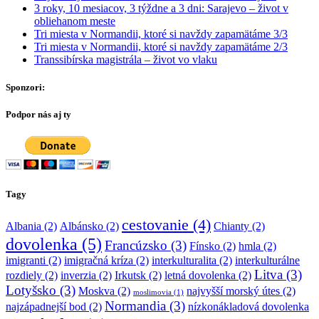
3 roky, 10 mesiacov, 3 týždne a 3 dni: Sarajevo – život v
obliehanom meste
Tri miesta v Normandii, ktoré si navždy zapamätáme 3/3
Tri miesta v Normandii, ktoré si navždy zapamätáme 2/3
Transsibírska magistrála – život vo vlaku
Sponzori:
Podpor nás aj ty
Tagy
cestovanie
(4)
Albania
(2)
Albánsko
(2)
Chianty
(2)
dovolenka
(5)
Francúzsko
(3)
Fínsko
(2)
hmla
(2)
imigranti
(2)
imigračná kríza
(2)
interkulturalita
(2)
interkulturálne
Litva
(3)
rozdiely
(2)
inverzia
(2)
Irkutsk
(2)
letná dovolenka
(2)
Lotyšsko
(3)
Moskva
(2)
najvyšší morský útes
(2)
moslimovia
(1)
Normandia
(3)
najzápadnejší bod
(2)
nízkonákladová dovolenka