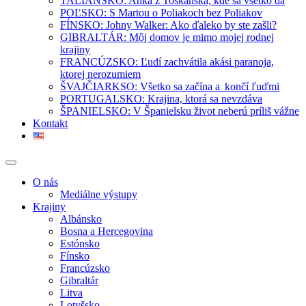
TALIANSKO: Anka z Toskánska, kde sa všetko dá
POĽSKO: S Martou o Poliakoch bez Poliakov
FÍNSKO: Johny Walker: Ako ďaleko by ste zašli?
GIBRALTÁR: Môj domov je mimo mojej rodnej
krajiny
FRANCÚZSKO: Ľudí zachvátila akási paranoja,
ktorej nerozumiem
ŠVAJČIARKSO: Všetko sa začína a končí ľuďmi
PORTUGALSKO: Krajina, ktorá sa nevzdáva
ŠPANIELSKO: V Španielsku život neberú príliš vážne
Kontakt
O nás
Mediálne výstupy
Krajiny
Albánsko
Bosna a Hercegovina
Estónsko
Fínsko
Francúzsko
Gibraltár
Litva
Lotyšsko