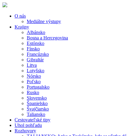
O nás
Mediálne výstupy
Krajiny
Albánsko
Bosna a Hercegovina
Estónsko
Fínsko
Francúzsko
Gibraltár
Litva
Lotyšsko
Nórsko
Poľsko
Portugalsko
Rusko
Slovensko
Španielsko
Švajčiarsko
Taliansko
Cestovateľské tipy
Uhol pohľadu
Rozhovory