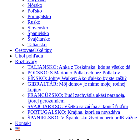
Nórsko
Poľsko
Portugalsko
Rusko
Slovensko
Španielsko
Švajčiarsko
Taliansko
Cestovateľské tipy
Uhol pohľadu
Rozhovory
TALIANSKO: Anka z Toskánska, kde sa všetko dá
POĽSKO: S Martou o Poliakoch bez Poliakov
FÍNSKO: Johny Walker: Ako ďaleko by ste zašli?
GIBRALTÁR: Môj domov je mimo mojej rodnej
krajiny
FRANCÚZSKO: Ľudí zachvátila akási paranoja,
ktorej nerozumiem
ŠVAJČIARKSO: Všetko sa začína a končí ľuďmi
PORTUGALSKO: Krajina, ktorá sa nevzdáva
ŠPANIELSKO: V Španielsku život neberú príliš vážne
Kontakt