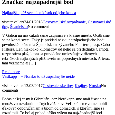
Značka:
najzápadnejší bod
Najkrajšia pláž sveta len kúsok od jeho konca
vistatravellers
24/01/2018
Cestovateľské rozprávanie
,
Cestovateľské
tipy
,
Španielsko
No comments
V Galícii na nás čakali samé zaujímavé a krásne miesta. Ocitli sme
sa na konci sveta. Taký je preklad názvu najzápadnejšieho bodu
pevninského územia Španielska nazývaného Finisterre, resp. Cabo
Fisterra. Len niekoľko kilometrov od neho sa pri dedinke Carnota
rozprestiera pláž, ktorá sa pravidelne umiestňuje v rôznych
rebríčkoch najkrajších pláží sveta na popredných miestach. A teraz
tam vezmeme aj […]
Read more
Vestkapp – v Nórsku to už západnejšie nejde
vistatravellers
13/03/2017
Cestovateľské tipy
,
Krajiny
,
Nórsko
No
comments
Počas našej cesty k Gibraltáru cez Nordkapp sme mali šťastie na
množstvo nezabudnuteľných zážitkov. Veľakrát sme za ne mohli
ďakovať odporúčaniam a tipom od domácich, s ktorými sme sa
zoznámili. To bol aj prípad nášho výletu na najzápadnejší bod