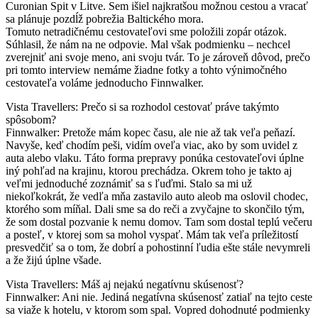
Curonian Spit v Litve. Sem išiel najkratšou možnou cestou a vracať
sa plánuje pozdĺž pobrežia Baltického mora.
Tomuto netradičnému cestovateľovi sme položili zopár otázok.
Súhlasil, že nám na ne odpovie. Mal však podmienku – nechcel
zverejniť ani svoje meno, ani svoju tvár. To je zároveň dôvod, prečo
pri tomto interview nemáme žiadne fotky a tohto výnimočného
cestovateľa voláme jednoducho Finnwalker.
Vista Travellers: Prečo si sa rozhodol cestovať práve takýmto
spôsobom?
Finnwalker: Pretože mám kopec času, ale nie až tak veľa peňazí.
Navyše, keď chodím peši, vidím oveľa viac, ako by som uvidel z
auta alebo vlaku. Táto forma prepravy ponúka cestovateľovi úplne
iný pohľad na krajinu, ktorou prechádza. Okrem toho je takto aj
veľmi jednoduché zoznámiť sa s ľuďmi. Stalo sa mi už
niekoľkokrát, že vedľa mňa zastavilo auto aleob ma oslovil chodec,
ktorého som míňal. Dali sme sa do reči a zvyčajne to skončilo tým,
že som dostal pozvanie k nemu domov. Tam som dostal teplú večeru
a posteľ, v ktorej som sa mohol vyspať. Mám tak veľa príležitostí
presvedčiť sa o tom, že dobrí a pohostinní ľudia ešte stále nevymreli
a že žijú úplne všade.
Vista Travellers: Máš aj nejakú negatívnu skúsenosť?
Finnwalker: Ani nie. Jediná negatívna skúsenosť zatiaľ na tejto ceste
sa viaže k hotelu, v ktorom som spal. Vopred dohodnuté podmienky