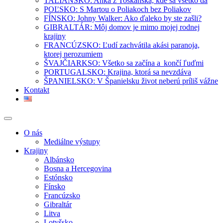
TALIANSKO: Anka z Toskánska, kde sa všetko dá
POĽSKO: S Martou o Poliakoch bez Poliakov
FÍNSKO: Johny Walker: Ako ďaleko by ste zašli?
GIBRALTÁR: Môj domov je mimo mojej rodnej
krajiny
FRANCÚZSKO: Ľudí zachvátila akási paranoja,
ktorej nerozumiem
ŠVAJČIARKSO: Všetko sa začína a končí ľuďmi
PORTUGALSKO: Krajina, ktorá sa nevzdáva
ŠPANIELSKO: V Španielsku život neberú príliš vážne
Kontakt
O nás
Mediálne výstupy
Krajiny
Albánsko
Bosna a Hercegovina
Estónsko
Fínsko
Francúzsko
Gibraltár
Litva
Lotyšsko