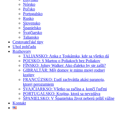
Nórsko
Poľsko
Portugalsko
Rusko
Slovensko
Španielsko
Švajčiarsko
Taliansko
Cestovateľské tipy
Uhol pohľadu
Rozhovory
TALIANSKO: Anka z Toskánska, kde sa všetko dá
POĽSKO: S Martou o Poliakoch bez Poliakov
FÍNSKO: Johny Walker: Ako ďaleko by ste zašli?
GIBRALTÁR: Môj domov je mimo mojej rodnej
krajiny
FRANCÚZSKO: Ľudí zachvátila akási paranoja,
ktorej nerozumiem
ŠVAJČIARKSO: Všetko sa začína a končí ľuďmi
PORTUGALSKO: Krajina, ktorá sa nevzdáva
ŠPANIELSKO: V Španielsku život neberú príliš vážne
Kontakt