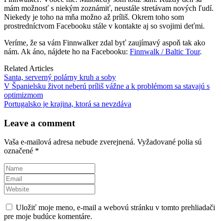
mám možnosť s niekým zoznámiť, neustále stretávam nových ľudí.
Niekedy je toho na mňa možno až príliš. Okrem toho som
prostredníctvom Facebooku stále v kontakte aj so svojimi deťmi.
Veríme, že sa vám Finnwalker zdal byť zaujímavý aspoň tak ako
nám. Ak áno, nájdete ho na Facebooku:
Finnwalk / Baltic Tour
.
Related Articles
Santa, serverný polárny kruh a soby
V Španielsku život neberú príliš vážne a k problémom sa stavajú s
optimizmom
Portugalsko je krajina, ktorá sa nevzdáva
Leave a comment
Vaša e-mailová adresa nebude zverejnená.
Vyžadované polia sú
označené
*
Uložiť moje meno, e-mail a webovú stránku v tomto prehliadači
pre moje budúce komentáre.