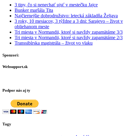
3 tipy, čo si nenechať ujsť v mestečku Jajce
Bunker maršála Tita
Najčiernejšie dobrodružstvo: letecká základňa Željava
3 roky, 10 mesiacov, 3 týždne a 3 dni: Sarajevo – život v
obliehanom meste
Tri miesta v Normandii, ktoré si navždy zapamätáme 3/3
Tri miesta v Normandii, ktoré si navždy zapamätáme 2/3
Transsibírska magistrála – život vo vlaku
Sponzori:
Websupport.sk
Podpor nás aj ty
Tagy