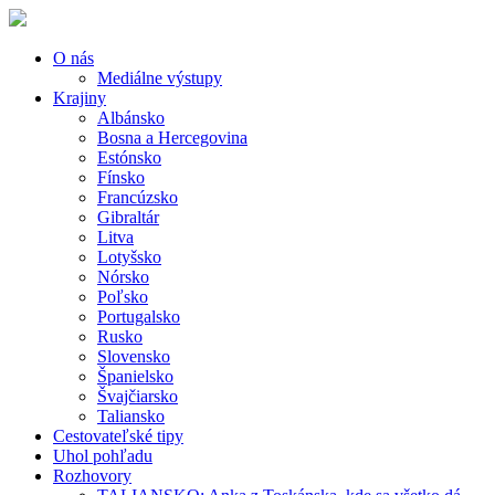
O nás
Mediálne výstupy
Krajiny
Albánsko
Bosna a Hercegovina
Estónsko
Fínsko
Francúzsko
Gibraltár
Litva
Lotyšsko
Nórsko
Poľsko
Portugalsko
Rusko
Slovensko
Španielsko
Švajčiarsko
Taliansko
Cestovateľské tipy
Uhol pohľadu
Rozhovory