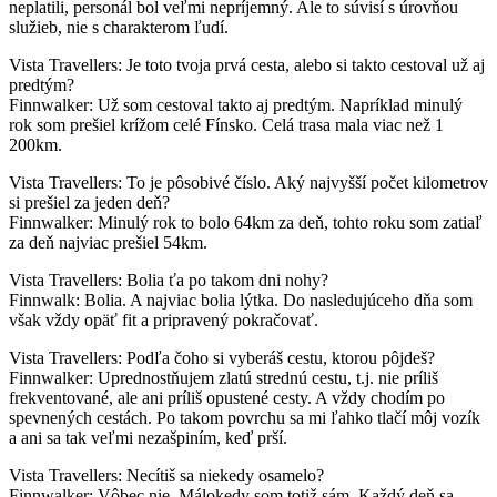
neplatili, personál bol veľmi nepríjemný. Ale to súvisí s úrovňou
služieb, nie s charakterom ľudí.
Vista Travellers: Je toto tvoja prvá cesta, alebo si takto cestoval už aj
predtým?
Finnwalker: Už som cestoval takto aj predtým. Napríklad minulý
rok som prešiel krížom celé Fínsko. Celá trasa mala viac než 1
200km.
Vista Travellers: To je pôsobivé číslo. Aký najvyšší počet kilometrov
si prešiel za jeden deň?
Finnwalker: Minulý rok to bolo 64km za deň, tohto roku som zatiaľ
za deň najviac prešiel 54km.
Vista Travellers: Bolia ťa po takom dni nohy?
Finnwalk: Bolia. A najviac bolia lýtka. Do nasledujúceho dňa som
však vždy opäť fit a pripravený pokračovať.
Vista Travellers: Podľa čoho si vyberáš cestu, ktorou pôjdeš?
Finnwalker: Uprednostňujem zlatú strednú cestu, t.j. nie príliš
frekventované, ale ani príliš opustené cesty. A vždy chodím po
spevnených cestách. Po takom povrchu sa mi ľahko tlačí môj vozík
a ani sa tak veľmi nezašpiním, keď prší.
Vista Travellers: Necítiš sa niekedy osamelo?
Finnwalker: Vôbec nie. Málokedy som totiž sám. Každý deň sa