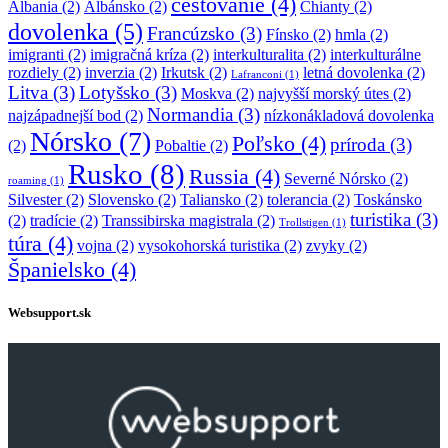
cestovanie
(4)
Albania
(2)
Albánsko
(2)
Chianty
(2)
dovolenka
(5)
Francúzsko
(3)
Fínsko
(2)
hmla
(2)
imigranti
(2)
imigračná kríza
(2)
interkulturalita
(2)
interkulturálne
rozdiely
(2)
inverzia
(2)
Irkutsk
(2)
letná dovolenka
(2)
Lafranconi
(1)
Litva
(3)
Lotyšsko
(3)
Moskva
(2)
najvyšší morský útes
(2)
Normandia
(3)
najzápadnejší bod
(2)
nízkonákladová dovolenka
Nórsko
(7)
Poľsko
(4)
príroda
(3)
(2)
Pobaltie
(2)
Rusko
(8)
Russia
(4)
Severné Nórsko
(2)
roaming
(1)
Silvester
(2)
Slovensko
(2)
Taliansko
(2)
tolerancia
(2)
Toskánsko
turistika
(3)
(2)
tradície
(2)
Transsibirska magistrala
(2)
Trollstigen
(1)
túra
(4)
vojna
(2)
vysokohorská turistika
(2)
zvyky
(2)
Španielsko
(4)
Websupport.sk