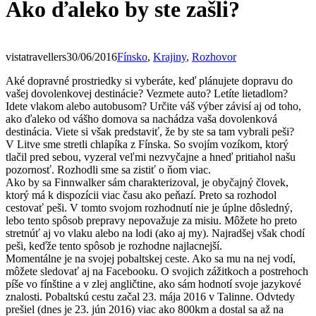
Ako ďaleko by ste zašli?
vistatravellers
30/06/2016
Fínsko
,
Krajiny
,
Rozhovor
Aké dopravné prostriedky si vyberáte, keď plánujete dopravu do
vašej dovolenkovej destinácie? Vezmete auto? Letíte lietadlom?
Idete vlakom alebo autobusom? Určite váš výber závisí aj od toho,
ako ďaleko od vášho domova sa nachádza vaša dovolenková
destinácia. Viete si však predstaviť, že by ste sa tam vybrali peši?
V Litve sme stretli chlapíka z Fínska. So svojím vozíkom, ktorý
tlačil pred sebou, vyzeral veľmi nezvyčajne a hneď pritiahol našu
pozornosť. Rozhodli sme sa zistiť o ňom viac.
Ako by sa Finnwalker sám charakterizoval, je obyčajný človek,
ktorý má k dispozícii viac času ako peňazí. Preto sa rozhodol
cestovať peši. V tomto svojom rozhodnutí nie je úplne dôsledný,
lebo tento spôsob prepravy nepovažuje za misiu. Môžete ho preto
stretnúť aj vo vlaku alebo na lodi (ako aj my). Najradšej však chodí
peši, keďže tento spôsob je rozhodne najlacnejší.
Momentálne je na svojej pobaltskej ceste. Ako sa mu na nej vodí,
môžete sledovať aj na Facebooku. O svojich zážitkoch a postrehoch
píše vo fínštine a v zlej angličtine, ako sám hodnotí svoje jazykové
znalosti. Pobaltskú cestu začal 23. mája 2016 v Talinne. Odvtedy
prešiel (dnes je 23. jún 2016) viac ako 800km a dostal sa až na