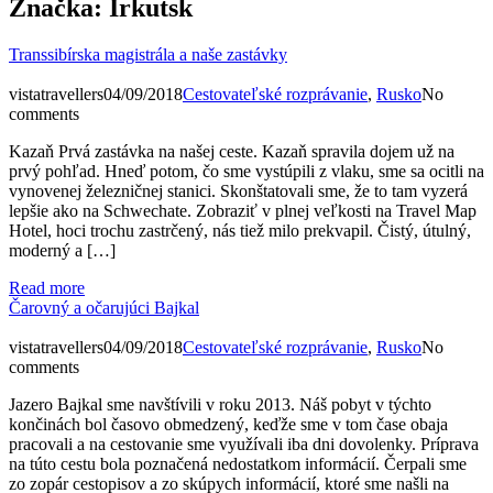
Značka:
Irkutsk
Transsibírska magistrála a naše zastávky
vistatravellers
04/09/2018
Cestovateľské rozprávanie
,
Rusko
No
comments
Kazaň Prvá zastávka na našej ceste. Kazaň spravila dojem už na
prvý pohľad. Hneď potom, čo sme vystúpili z vlaku, sme sa ocitli na
vynovenej železničnej stanici. Skonštatovali sme, že to tam vyzerá
lepšie ako na Schwechate. Zobraziť v plnej veľkosti na Travel Map
Hotel, hoci trochu zastrčený, nás tiež milo prekvapil. Čistý, útulný,
moderný a […]
Read more
Čarovný a očarujúci Bajkal
vistatravellers
04/09/2018
Cestovateľské rozprávanie
,
Rusko
No
comments
Jazero Bajkal sme navštívili v roku 2013. Náš pobyt v týchto
končinách bol časovo obmedzený, keďže sme v tom čase obaja
pracovali a na cestovanie sme využívali iba dni dovolenky. Príprava
na túto cestu bola poznačená nedostatkom informácií. Čerpali sme
zo zopár cestopisov a zo skúpych informácií, ktoré sme našli na