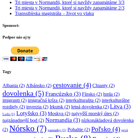
Tri miesta v Normandii, ktoré si navždy zapamätáme 3/3
Tri miesta v Normandii, ktoré si navždy zapamätáme 2/3
Transsibírska magistrála – život vo vlaku
Sponzori:
Podpor nás aj ty
Tagy
cestovanie
(4)
Albania
(2)
Albánsko
(2)
Chianty
(2)
dovolenka
(5)
Francúzsko
(3)
Fínsko
(2)
hmla
(2)
imigranti
(2)
imigračná kríza
(2)
interkulturalita
(2)
interkulturálne
Litva
(3)
rozdiely
(2)
inverzia
(2)
Irkutsk
(2)
letná dovolenka
(2)
Lotyšsko
(3)
Moskva
(2)
najvyšší morský útes
(2)
Lodz
(1)
Normandia
(3)
najzápadnejší bod
(2)
nízkonákladová dovolenka
Nórsko
(7)
Poľsko
(4)
(2)
Pobaltie
(2)
pamiatky
(1)
prvá