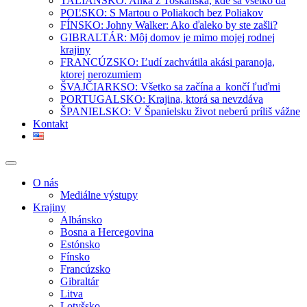
TALIANSKO: Anka z Toskánska, kde sa všetko dá
POĽSKO: S Martou o Poliakoch bez Poliakov
FÍNSKO: Johny Walker: Ako ďaleko by ste zašli?
GIBRALTÁR: Môj domov je mimo mojej rodnej
krajiny
FRANCÚZSKO: Ľudí zachvátila akási paranoja,
ktorej nerozumiem
ŠVAJČIARKSO: Všetko sa začína a končí ľuďmi
PORTUGALSKO: Krajina, ktorá sa nevzdáva
ŠPANIELSKO: V Španielsku život neberú príliš vážne
Kontakt
O nás
Mediálne výstupy
Krajiny
Albánsko
Bosna a Hercegovina
Estónsko
Fínsko
Francúzsko
Gibraltár
Litva
Lotyšsko