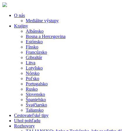
O nás
Mediálne výstupy
Krajiny
Albánsko
Bosna a Hercegovina
Estónsko
Fínsko
Francúzsko
Gibraltár
Litva
Lotyšsko
Nórsko
Poľsko
Portugalsko
Rusko
Slovensko
Španielsko
Švajčiarsko
Taliansko
Cestovateľské tipy
Uhol pohľadu
Rozhovory