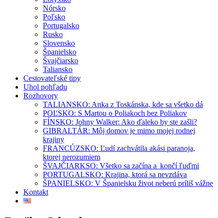
Nórsko
Poľsko
Portugalsko
Rusko
Slovensko
Španielsko
Švajčiarsko
Taliansko
Cestovateľské tipy
Uhol pohľadu
Rozhovory
TALIANSKO: Anka z Toskánska, kde sa všetko dá
POĽSKO: S Martou o Poliakoch bez Poliakov
FÍNSKO: Johny Walker: Ako ďaleko by ste zašli?
GIBRALTÁR: Môj domov je mimo mojej rodnej
krajiny
FRANCÚZSKO: Ľudí zachvátila akási paranoja,
ktorej nerozumiem
ŠVAJČIARKSO: Všetko sa začína a končí ľuďmi
PORTUGALSKO: Krajina, ktorá sa nevzdáva
ŠPANIELSKO: V Španielsku život neberú príliš vážne
Kontakt