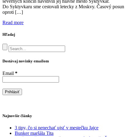
severných končín navštívili jej hlavné mesto Syktyvkar.
Do Syktyvkaru sme cestovali letecky z Moskvy. Časový posun
oproti […]
Read more
Hľadaj
Dostávaj novinky emailom
Email
*
Najnovšie články
3 tipy, čo si nenechať ujsť v mestečku Jajce
Bunker maršála Tita