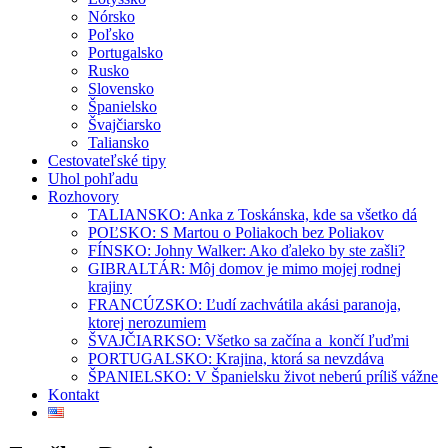
Nórsko
Poľsko
Portugalsko
Rusko
Slovensko
Španielsko
Švajčiarsko
Taliansko
Cestovateľské tipy
Uhol pohľadu
Rozhovory
TALIANSKO: Anka z Toskánska, kde sa všetko dá
POĽSKO: S Martou o Poliakoch bez Poliakov
FÍNSKO: Johny Walker: Ako ďaleko by ste zašli?
GIBRALTÁR: Môj domov je mimo mojej rodnej
krajiny
FRANCÚZSKO: Ľudí zachvátila akási paranoja,
ktorej nerozumiem
ŠVAJČIARKSO: Všetko sa začína a končí ľuďmi
PORTUGALSKO: Krajina, ktorá sa nevzdáva
ŠPANIELSKO: V Španielsku život neberú príliš vážne
Kontakt