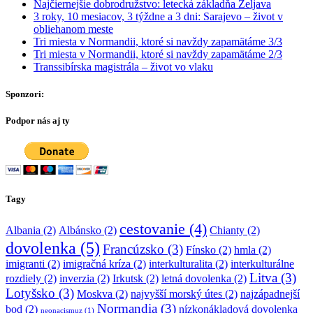
Najčiernejšie dobrodružstvo: letecká základňa Željava
3 roky, 10 mesiacov, 3 týždne a 3 dni: Sarajevo – život v
obliehanom meste
Tri miesta v Normandii, ktoré si navždy zapamätáme 3/3
Tri miesta v Normandii, ktoré si navždy zapamätáme 2/3
Transsibírska magistrála – život vo vlaku
Sponzori:
Podpor nás aj ty
Tagy
cestovanie
(4)
Albania
(2)
Albánsko
(2)
Chianty
(2)
dovolenka
(5)
Francúzsko
(3)
Fínsko
(2)
hmla
(2)
imigranti
(2)
imigračná kríza
(2)
interkulturalita
(2)
interkulturálne
Litva
(3)
rozdiely
(2)
inverzia
(2)
Irkutsk
(2)
letná dovolenka
(2)
Lotyšsko
(3)
Moskva
(2)
najvyšší morský útes
(2)
najzápadnejší
Normandia
(3)
bod
(2)
nízkonákladová dovolenka
neonacismuz
(1)