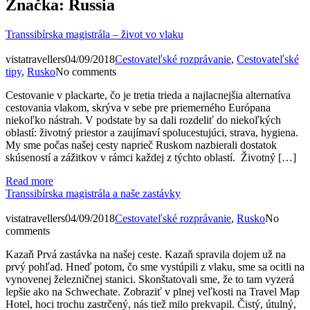
Značka:
Russia
Transsibírska magistrála – život vo vlaku
vistatravellers
04/09/2018
Cestovateľské rozprávanie
,
Cestovateľské
tipy
,
Rusko
No comments
Cestovanie v plackarte, čo je tretia trieda a najlacnejšia alternatíva
cestovania vlakom, skrýva v sebe pre priemerného Európana
niekoľko nástrah. V podstate by sa dali rozdeliť do niekoľkých
oblastí: životný priestor a zaujímaví spolucestujúci, strava, hygiena.
My sme počas našej cesty naprieč Ruskom nazbierali dostatok
skúseností a zážitkov v rámci každej z týchto oblastí. Životný […]
Read more
Transsibírska magistrála a naše zastávky
vistatravellers
04/09/2018
Cestovateľské rozprávanie
,
Rusko
No
comments
Kazaň Prvá zastávka na našej ceste. Kazaň spravila dojem už na
prvý pohľad. Hneď potom, čo sme vystúpili z vlaku, sme sa ocitli na
vynovenej železničnej stanici. Skonštatovali sme, že to tam vyzerá
lepšie ako na Schwechate. Zobraziť v plnej veľkosti na Travel Map
Hotel, hoci trochu zastrčený, nás tiež milo prekvapil. Čistý, útulný,