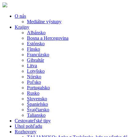
O nás
Mediálne výstupy
Krajiny
Albánsko
Bosna a Hercegovina
Estónsko
Fínsko
Francúzsko
Gibraltár
Litva
Lotyšsko
Nórsko
Poľsko
Portugalsko
Rusko
Slovensko
Španielsko
Švajčiarsko
Taliansko
Cestovateľské tipy
Uhol pohľadu
Rozhovory