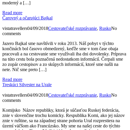
moderný a […]
Read more
Čarovný a očarujúci Bajkal
vistatravellers
04/09/2018
Cestovateľské rozprávanie
,
Rusko
No
comments
Jazero Bajkal sme navštívili v roku 2013. Náš pobyt v týchto
končinách bol časovo obmedzený, keďže sme v tom čase obaja
pracovali a na cestovanie sme využívali iba dni dovolenky. Príprava
na túto cestu bola poznačená nedostatkom informácií. Čerpali sme
zo zopár cestopisov a zo skúpych informácií, ktoré sme našli na
nete. Nič sme preto […]
Read more
Treskúci Silvester na Urale
vistatravellers
04/09/2018
Cestovateľské rozprávanie
,
Rusko
No
comments
Komijsko Názov republiky, ktorá je súčasťou Ruskej federácia,
znie v slovenčine trochu komicky. Respublika Komi, ako jej názov
znie v ruštine, sa na západnej strane pohoria Ural rozprestiera na
území väčšom ako Francúzsko. My sme na našej ceste do týchto