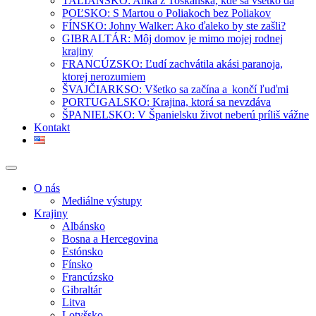
TALIANSKO: Anka z Toskánska, kde sa všetko dá
POĽSKO: S Martou o Poliakoch bez Poliakov
FÍNSKO: Johny Walker: Ako ďaleko by ste zašli?
GIBRALTÁR: Môj domov je mimo mojej rodnej
krajiny
FRANCÚZSKO: Ľudí zachvátila akási paranoja,
ktorej nerozumiem
ŠVAJČIARKSO: Všetko sa začína a končí ľuďmi
PORTUGALSKO: Krajina, ktorá sa nevzdáva
ŠPANIELSKO: V Španielsku život neberú príliš vážne
Kontakt
O nás
Mediálne výstupy
Krajiny
Albánsko
Bosna a Hercegovina
Estónsko
Fínsko
Francúzsko
Gibraltár
Litva
Lotyšsko