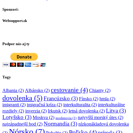
Sponzori:
Websupport.sk
Podpor nás aj ty
Tagy
cestovanie
(4)
Albania
(2)
Albánsko
(2)
Chianty
(2)
dovolenka
(5)
Francúzsko
(3)
Fínsko
(2)
hmla
(2)
imigranti
(2)
imigračná kríza
(2)
interkulturalita
(2)
interkulturálne
Litva
(3)
rozdiely
(2)
inverzia
(2)
Irkutsk
(2)
letná dovolenka
(2)
Lotyšsko
(3)
Moskva
(2)
najvyšší morský útes
(2)
moslimovia
(1)
Normandia
(3)
najzápadnejší bod
(2)
nízkonákladová dovolenka
Nórsko
(7)
Poľsko
(4)
príroda
(3)
(2)
Pobaltie
(2)