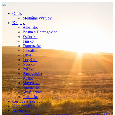
O nás
Mediálne výstupy
Krajiny
Albánsko
Bosna a Hercegovina
Estónsko
Fínsko
Francúzsko
Gibraltár
Litva
Lotyšsko
Nórsko
Poľsko
Portugalsko
Rusko
Slovensko
Španielsko
Švajčiarsko
Taliansko
Cestovateľské tipy
Uhol pohľadu
Rozhovory