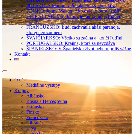
TALIANSKO: Anka z Toskánska, kde sa všetko dá
POĽSKO: S Martou o Poliakoch bez Poliakov
FÍNSKO: Johny Walker: Ako ďaleko by ste zašli?
GIBRALTÁR: Môj domov je mimo mojej rodnej
krajiny
FRANCÚZSKO: Ľudí zachvátila akási paranoja,
ktorej nerozumiem
ŠVAJČIARKSO: Všetko sa začína a končí ľuďmi
PORTUGALSKO: Krajina, ktorá sa nevzdáva
ŠPANIELSKO: V Španielsku život neberú príliš vážne
Kontakt
O nás
Mediálne výstupy
Krajiny
Albánsko
Bosna a Hercegovina
Estónsko
Fínsko
Francúzsko
Gibraltár
Litva
Lotyšsko