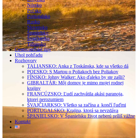
Nórsko
Poľsko
Portugalsko
Rusko
Slovensko
Španielsko
Švajčiarsko
Taliansko
Cestovateľské tipy
Uhol pohľadu
Rozhovory
TALIANSKO: Anka z Toskánska, kde sa všetko dá
POĽSKO: S Martou o Poliakoch bez Poliakov
FÍNSKO: Johny Walker: Ako ďaleko by ste zašli?
GIBRALTÁR: Môj domov je mimo mojej rodnej
krajiny
FRANCÚZSKO: Ľudí zachvátila akási paranoja,
ktorej nerozumiem
ŠVAJČIARKSO: Všetko sa začína a končí ľuďmi
PORTUGALSKO: Krajina, ktorá sa nevzdáva
ŠPANIELSKO: V Španielsku život neberú príliš vážne
Kontakt