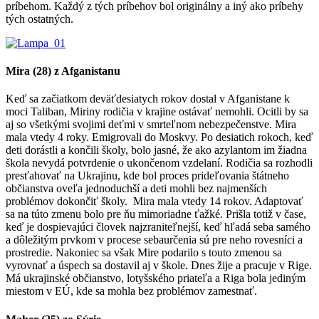
príbehom. Každý z tých príbehov bol originálny a iný ako príbehy
tých ostatných.
Mira (28) z Afganistanu
Keď sa začiatkom deväťdesiatych rokov dostal v Afganistane k
moci Taliban, Miriny rodičia v krajine ostávať nemohli. Ocitli by sa
aj so všetkými svojimi deťmi v smrteľnom nebezpečenstve. Mira
mala vtedy 4 roky. Emigrovali do Moskvy. Po desiatich rokoch, keď
deti dorástli a končili školy, bolo jasné, že ako azylantom im žiadna
škola nevydá potvrdenie o ukončenom vzdelaní. Rodičia sa rozhodli
presťahovať na Ukrajinu, kde bol proces prideľovania štátneho
občianstva oveľa jednoduchší a deti mohli bez najmenších
problémov dokončiť školy. Mira mala vtedy 14 rokov. Adaptovať
sa na túto zmenu bolo pre ňu mimoriadne ťažké. Prišla totiž v čase,
keď je dospievajúci človek najzraniteľnejší, keď hľadá seba samého
a dôležitým prvkom v procese sebaurčenia sú pre neho rovesníci a
prostredie. Nakoniec sa však Mire podarilo s touto zmenou sa
vyrovnať a úspech sa dostavil aj v škole. Dnes žije a pracuje v Rige.
Má ukrajinské občianstvo, lotyšského priateľa a Riga bola jediným
miestom v EÚ, kde sa mohla bez problémov zamestnať.