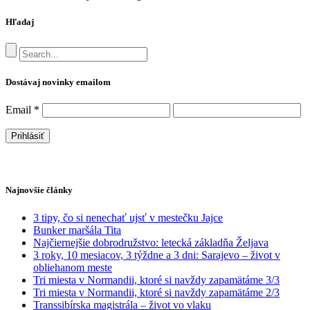
Hľadaj
Dostávaj novinky emailom
Email
*
Najnovšie články
3 tipy, čo si nenechať ujsť v mestečku Jajce
Bunker maršála Tita
Najčiernejšie dobrodružstvo: letecká základňa Željava
3 roky, 10 mesiacov, 3 týždne a 3 dni: Sarajevo – život v
obliehanom meste
Tri miesta v Normandii, ktoré si navždy zapamätáme 3/3
Tri miesta v Normandii, ktoré si navždy zapamätáme 2/3
Transsibírska magistrála – život vo vlaku