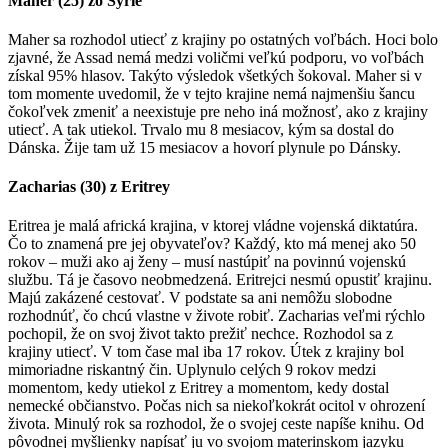
Maher (25) zo Sýrie
Maher sa rozhodol utiecť z krajiny po ostatných voľbách. Hoci bolo
zjavné, že Assad nemá medzi voličmi veľkú podporu, vo voľbách
získal 95% hlasov. Takýto výsledok všetkých šokoval. Maher si v
tom momente uvedomil, že v tejto krajine nemá najmenšiu šancu
čokoľvek zmeniť a neexistuje pre neho iná možnosť, ako z krajiny
utiecť. A tak utiekol. Trvalo mu 8 mesiacov, kým sa dostal do
Dánska. Žije tam už 15 mesiacov a hovorí plynule po Dánsky.
Zacharias (30) z Eritrey
Eritrea je malá africká krajina, v ktorej vládne vojenská diktatúra.
Čo to znamená pre jej obyvateľov? Každý, kto má menej ako 50
rokov – muži ako aj ženy – musí nastúpiť na povinnú vojenskú
službu. Tá je časovo neobmedzená. Eritrejci nesmú opustiť krajinu.
Majú zakázené cestovať. V podstate sa ani nemôžu slobodne
rozhodnúť, čo chcú vlastne v živote robiť. Zacharias veľmi rýchlo
pochopil, že on svoj život takto prežiť nechce. Rozhodol sa z
krajiny utiecť. V tom čase mal iba 17 rokov. Útek z krajiny bol
mimoriadne riskantný čin. Uplynulo celých 9 rokov medzi
momentom, kedy utiekol z Eritrey a momentom, kedy dostal
nemecké občianstvo. Počas nich sa niekoľkokrát ocitol v ohrození
života. Minulý rok sa rozhodol, že o svojej ceste napíše knihu. Od
pôvodnej myšlienky napísať ju vo svojom materinskom jazyku