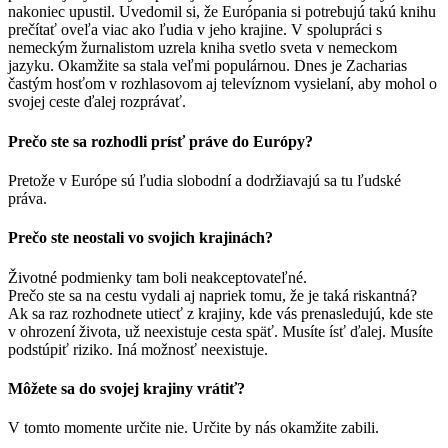
nakoniec upustil. Uvedomil si, že Európania si potrebujú takú knihu
prečítať oveľa viac ako ľudia v jeho krajine. V spolupráci s
nemeckým žurnalistom uzrela kniha svetlo sveta v nemeckom
jazyku. Okamžite sa stala veľmi populárnou. Dnes je Zacharias
častým hosťom v rozhlasovom aj televíznom vysielaní, aby mohol o
svojej ceste ďalej rozprávať.
Prečo ste sa rozhodli prísť práve do Európy?
Pretože v Európe sú ľudia slobodní a dodržiavajú sa tu ľudské
práva.
Prečo ste neostali vo svojich krajinách?
Životné podmienky tam boli neakceptovateľné.
Prečo ste sa na cestu vydali aj napriek tomu, že je taká riskantná?
Ak sa raz rozhodnete utiecť z krajiny, kde vás prenasledujú, kde ste
v ohrození života, už neexistuje cesta späť. Musíte ísť ďalej. Musíte
podstúpiť riziko. Iná možnosť neexistuje.
Môžete sa do svojej krajiny vrátiť?
V tomto momente určite nie. Určite by nás okamžite zabili.