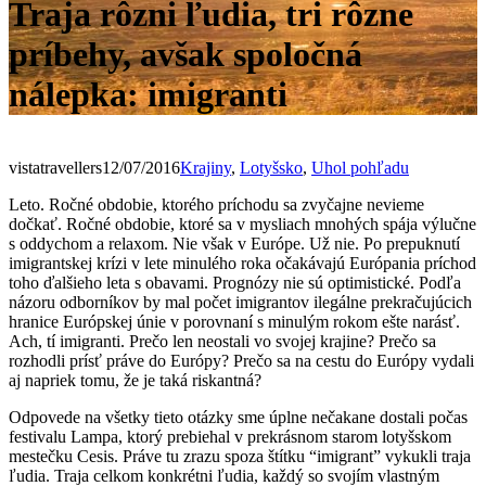
Traja rôzni ľudia, tri rôzne
príbehy, avšak spoločná
nálepka: imigranti
vistatravellers
12/07/2016
Krajiny
,
Lotyšsko
,
Uhol pohľadu
Leto. Ročné obdobie, ktorého príchodu sa zvyčajne nevieme
dočkať. Ročné obdobie, ktoré sa v mysliach mnohých spája výlučne
s oddychom a relaxom. Nie však v Európe. Už nie. Po prepuknutí
imigrantskej krízi v lete minulého roka očakávajú Európania príchod
toho ďalšieho leta s obavami. Prognózy nie sú optimistické. Podľa
názoru odborníkov by mal počet imigrantov ilegálne prekračujúcich
hranice Európskej únie v porovnaní s minulým rokom ešte narásť.
Ach, tí imigranti. Prečo len neostali vo svojej krajine? Prečo sa
rozhodli prísť práve do Európy? Prečo sa na cestu do Európy vydali
aj napriek tomu, že je taká riskantná?
Odpovede na všetky tieto otázky sme úplne nečakane dostali počas
festivalu Lampa, ktorý prebiehal v prekrásnom starom lotyšskom
mestečku Cesis. Práve tu zrazu spoza štítku “imigrant” vykukli traja
ľudia. Traja celkom konkrétni ľudia, každý so svojím vlastným